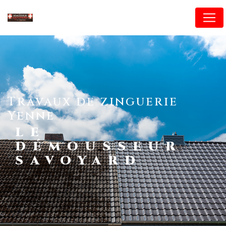
Panneau de gestion des cookies
travaux de zinguerie
Yenne
LE
DÉMOUSSEUR
SAVOYARD