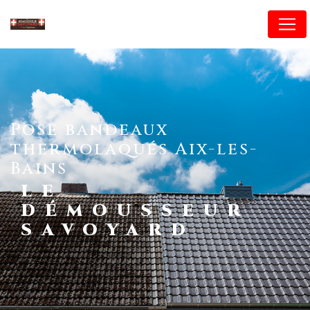
Panneau de gestion des cookies
pose bandeaux
thermolaqués Aix-les-
Bains
LE
DÉMOUSSEUR
SAVOYARD