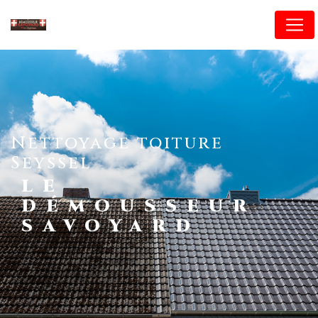
Panneau de gestion des cookies
nettoyage toiture
Seyssel
LE
DÉMOUSSEUR
SAVOYARD