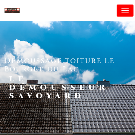
Panneau de gestion des cookies
démoussage toiture Le
Bourget-du-Lac
LE
DÉMOUSSEUR
SAVOYARD