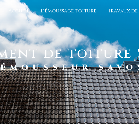
Accueil
Démoussage toiture
Travaux de
ement de toiture 
 DÉMOUSSEUR SAV