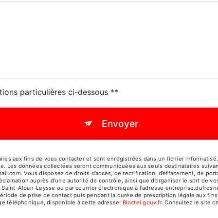
tions particulières ci-dessous **
Envoyer
s aux fins de vous contacter et sont enregistrées dans un fichier informatisé.
age. Les données collectées seront communiquées aux seuls destinataires suiva
com. Vous disposez de droits d’accès, de rectification, d’effacement, de portabil
éclamation auprès d’une autorité de contrôle, ainsi que d’organiser le sort de
 Saint-Alban-Leysse ou par courrier électronique à l'adresse entreprise.dufresne
ode de prise de contact puis pendant la durée de prescription légale aux fins 
age téléphonique, disponible à cette adresse:
Bloctel.gouv.fr
. Consultez le site cn