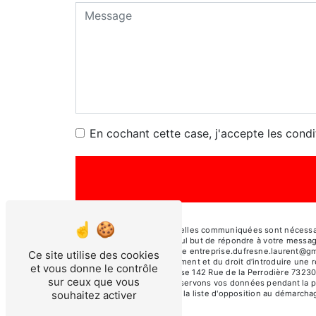
En cochant cette case, j'accepte les condi
** Les données personnelles communiquées sont nécessaire
sous-traitants dans le seul but de répondre à votre mess
73230 Saint-Alban-Leysse entreprise.dufresne.laurent@gmail.
Ce site utilise des cookies
consentement à tout moment et du droit d’introduire une r
et vous donne le contrôle
par voie postale à l'adresse 142 Rue de la Perrodière 73230
sur ceux que vous
être demandé. Nous conservons vos données pendant la péri
souhaitez activer
droit de vous inscrire sur la liste d'opposition au démarch