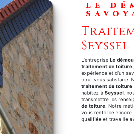
LE DÉMOUSSEUR
SAVOY
traitement de toiture à
Seyssel
L’entreprise
Le démou
traitement de toiture
expérience et d’un sav
pour vous satisfaire.
traitement de toiture
habitez à
Seyssel
, no
transmettre les rense
de toiture
. Notre méti
vous renforce encore p
qualifiée et travaille 